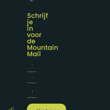
it!
Schrijf
je
in
voor
de
Mountain
Mail
Naam
(Required)
Email
(Required)