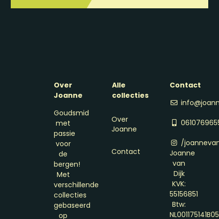
Over
Alle
Contact
Joanne
collecties
info@joann
Goudsmid
Over
061076965
met
Joanne
passie
/joannevan
voor
Contact
Joanne
de
van
bergen!
Dijk
Met
KVK:
verschillende
55156851
collecties
Btw:
gebaseerd
NL001175141B0
op