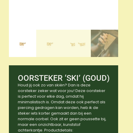
OORSTEKER ‘SKI’ (GOUD)
Houd jij ook zo van skiën? Dan is deze
oorsteker zeker wat voor jou! Deze oorsteker
is perfect voor elke dag, omdat hij
minimalistisch is. Omdat deze ook perfect als
piercing gedragen kan worden, heb ik de
steker iets korter gemaakt dan bij een
normale oorbel. Ook zit er geen poussette bij,
maar een onzichtbaar, kunststof
achterkantje. Productdetails: