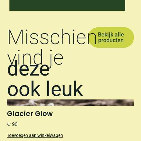
Misschien
Bekijk alle
producten
vind je
deze
ook leuk
Glacier Glow
€
90
Toevoegen aan winkelwagen