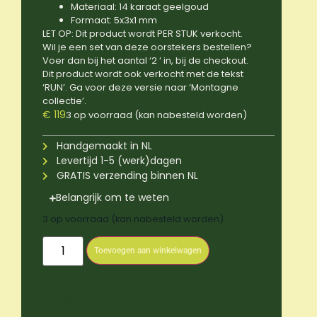
Materiaal: 14 karaat geelgoud
Formaat: 5x3x1 mm
LET OP: Dit product wordt PER STUK verkocht.
Wil je een set van deze oorstekers bestellen?
Voer dan bij het aantal ‘2 ‘ in, bij de checkout.
Dit product wordt ook verkocht met de tekst
‘RUN’. Ga voor deze versie naar ‘Montagne
collectie’.
€
119
3 op voorraad (kan nabesteld worden)
Handgemaakt in NL
Levertijd 1-5 (werk)dagen
GRATIS verzending binnen NL
Belangrijk om te weten
3 op voorraad (kan nabesteld worden)
Toevoegen aan winkelwagen
Klik hier