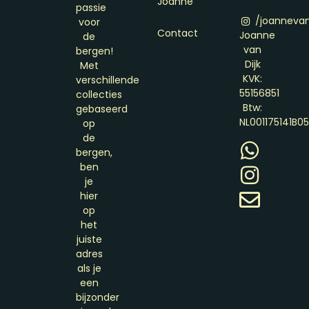
Joanne
passie
/joannevan
voor
Contact
Joanne
de
van
bergen!
Dijk
Met
KVK:
verschillende
55156851
collecties
Btw:
gebaseerd
NL001175141B0
op
de
bergen,
ben
je
hier
op
het
juiste
adres
als je
een
bijzonder