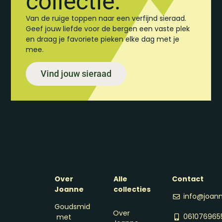
collectie.
Van de ruige toppen naar een verfijnd sieraad.
Geef jouw liefde voor de bergen een vaste plek
en draag je favoriete pieken elke dag met je
mee.
Vind jouw sieraad
Over
Alle
Contact
Joanne
collecties
info@joann
Goudsmid
Over
061076965
met