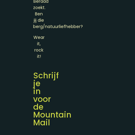
sieraad
zoekt.
Ben
jij die
berg/natuurliefhebber?
Wear
it,
rock
it!
Schrijf
je
in
voor
de
Mountain
Mail
Naam
(Required)